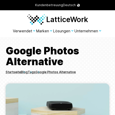
Kundenbetreuung
Deutsch
LatticeWork
Verwendet
Marken
Lösungen
Unternehmen
Google Photos
Alternative
Startseite
Blog
Tags
Google Photos Alternative
Breadcrumbs