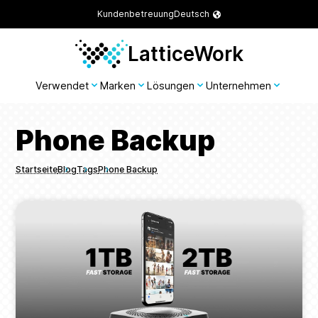
Kundenbetreuung
Deutsch
LatticeWork
Verwendet
Marken
Lösungen
Unternehmen
Phone Backup
Startseite
Blog
Tags
Phone Backup
Breadcrumbs