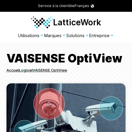
Service à la clientèle
Français
LatticeWork
Utilisations
Marques
Solutions
Entreprise
VAISENSE OptiView
Accueil
Logiciel
VAISENSE OptiView
Breadcrumbs