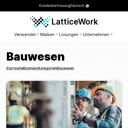
Kundenbetreuung
Deutsch
LatticeWork
Verwendet
Marken
Lösungen
Unternehmen
Bauwesen
Startseite
Business
Kategorien
Bauwesen
Breadcrumbs