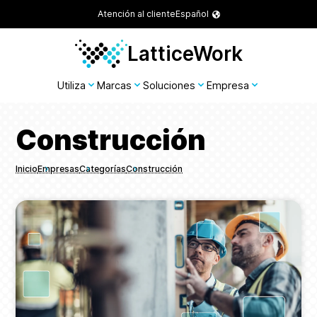
Atención al cliente
Español
LatticeWork
Utiliza
Marcas
Soluciones
Empresa
Construcción
Inicio
Empresas
Categorías
Construcción
Breadcrumbs