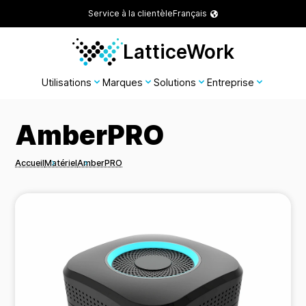
Service à la clientèle
Français
LatticeWork
Utilisations
Marques
Solutions
Entreprise
AmberPRO
Accueil
Matériel
AmberPRO
Breadcrumbs