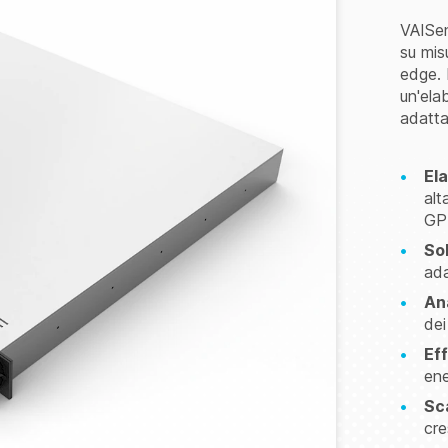
VAISen
su mis
edge. 
un'ela
adatta
Ela
alt
GPU
Sol
ada
Ana
dei
Ef
ene
Sca
cre