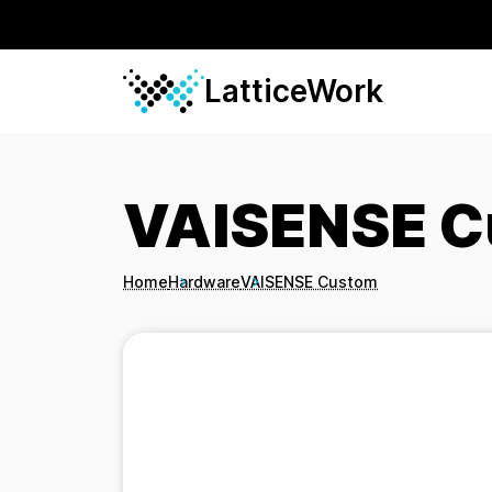
LatticeWork
VAISENSE C
Home
Hardware
VAISENSE Custom
Breadcrumbs