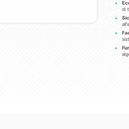
Ec
di 
Si
all
Fac
sis
Fun
alg