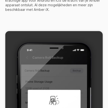
krachtige app voor Android en iOS de kracht van je Amber
apparaat ontsluit. Al deze mogelijkheden en meer zijn
beschikbaar met Amber iX.