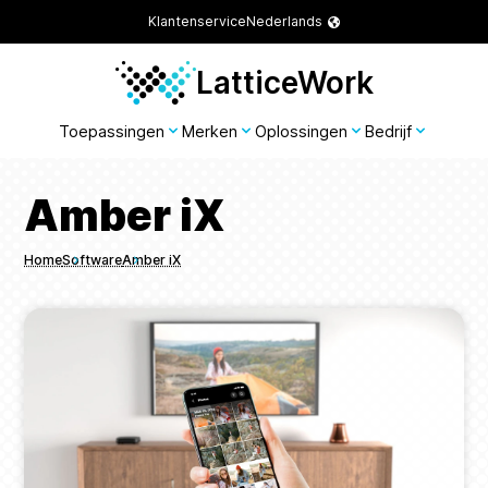
Klantenservice
Nederlands
LatticeWork
Toepassingen
Merken
Oplossingen
Bedrijf
Amber iX
Home
Software
Amber iX
Breadcrumbs