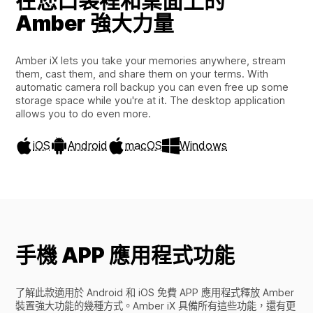
在您口袋裡和桌面上的
Amber 強大力量
Amber iX lets you take your memories anywhere, stream
them, cast them, and share them on your terms. With
automatic camera roll backup you can even free up some
storage space while you're at it. The desktop application
allows you to do even more.
iOS
Android
macOS
Windows
手機 APP 應用程式功能
了解此款適用於 Android 和 iOS 免費 APP 應用程式釋放 Amber
裝置強大功能的幾種方式。Amber iX 具備所有這些功能，還有更