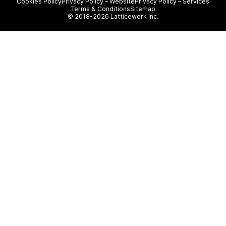
Cookies Policy
Privacy Policy – Website
Privacy Policy – Services
Terms & Conditions
Sitemap
© 2018-2026 Latticework Inc.