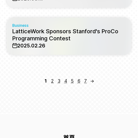
Business
LatticeWork Sponsors Stanford's ProCo
Programming Contest
2025.02.26
1
2
3
4
5
6
7
→
首頁