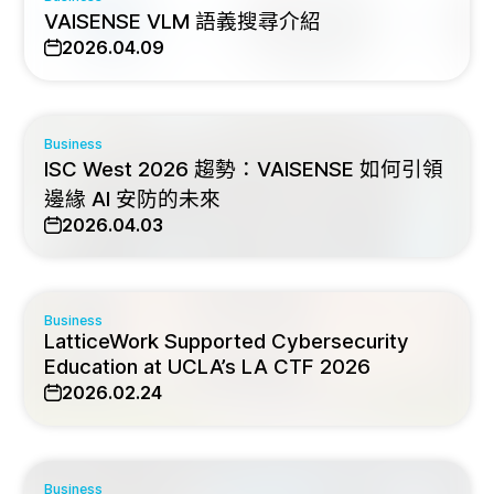
VAISENSE VLM 語義搜尋介紹
2026.04.09
Business
ISC West 2026 趨勢：VAISENSE 如何引領
邊緣 AI 安防的未來
2026.04.03
Business
LatticeWork Supported Cybersecurity
Education at UCLA’s LA CTF 2026
2026.02.24
Business