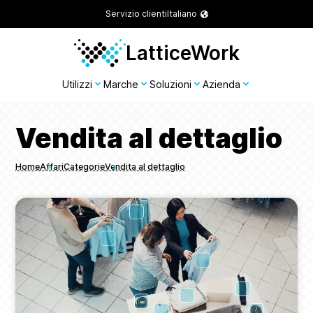
Servizio clienti
Italiano
LatticeWork
Utilizzi
Marche
Soluzioni
Azienda
Vendita al dettaglio
Home
Affari
Categorie
Vendita al dettaglio
Breadcrumbs