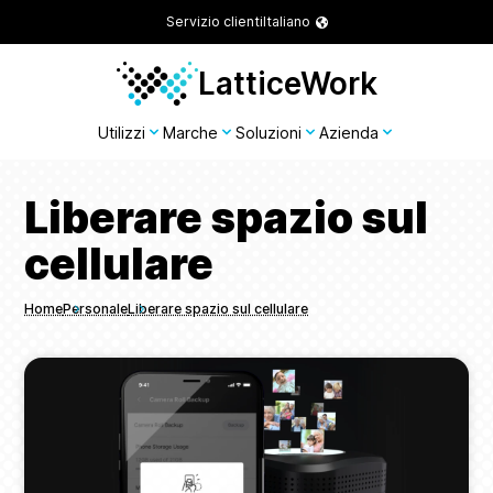
Servizio clienti
Italiano
LatticeWork
Utilizzi
Marche
Soluzioni
Azienda
Liberare spazio sul
cellulare
Home
Personale
Liberare spazio sul cellulare
Breadcrumbs