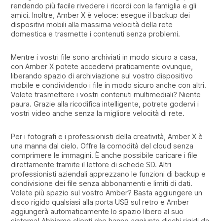
rendendo più facile rivedere i ricordi con la famiglia e gli
amici. Inoltre, Amber X è veloce: esegue il backup dei
dispositivi mobili alla massima velocità della rete
domestica e trasmette i contenuti senza problemi.
Mentre i vostri file sono archiviati in modo sicuro a casa,
con Amber X potete accedervi praticamente ovunque,
liberando spazio di archiviazione sul vostro dispositivo
mobile e condividendo i file in modo sicuro anche con altri.
Volete trasmettere i vostri contenuti multimediali? Niente
paura. Grazie alla ricodifica intelligente, potrete godervi i
vostri video anche senza la migliore velocità di rete.
Per i fotografi e i professionisti della creatività, Amber X è
una manna dal cielo. Offre la comodità del cloud senza
comprimere le immagini. È anche possibile caricare i file
direttamente tramite il lettore di schede SD. Altri
professionisti aziendali apprezzano le funzioni di backup e
condivisione dei file senza abbonamenti e limiti di dati.
Volete più spazio sul vostro Amber? Basta aggiungere un
disco rigido qualsiasi alla porta USB sul retro e Amber
aggiungerà automaticamente lo spazio libero al suo
sistema! Abbiamo clienti che hanno aggiunto dischi rigidi da